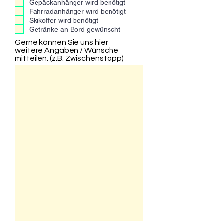
Gepäckanhänger wird benötigt
e
l
Fahrradanhänger wird benötigt
d
Skikoffer wird benötigt
Getränke an Bord gewünscht
Gerne können Sie uns hier
weitere Angaben / Wünsche
mitteilen. (z.B. Zwischenstopp)