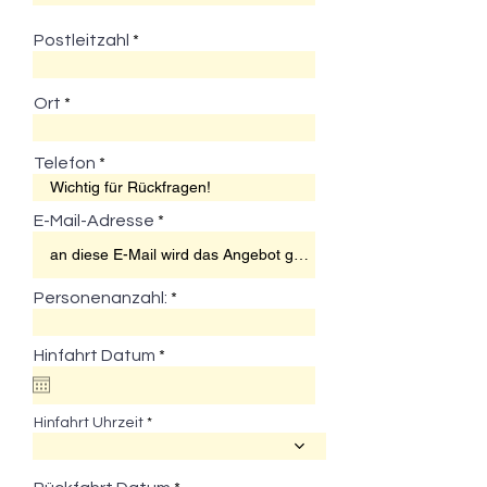
Postleitzahl
Ort
Telefon
E-Mail-Adresse
Personenanzahl:
r
Hinfahrt Datum
*
e
q
u
Hinfahrt Uhrzeit
i
r
e
d
r