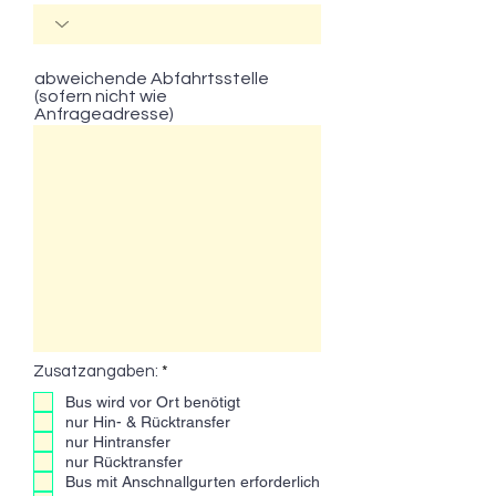
abweichende Abfahrtsstelle
(sofern nicht wie
Anfrageadresse)
P
Zusatzangaben:
*
f
Bus wird vor Ort benötigt
l
i
nur Hin- & Rücktransfer
c
nur Hintransfer
h
nur Rücktransfer
t
Bus mit Anschnallgurten erforderlich
f