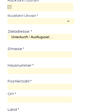
Rückfahrt Datum
*
e
q
u
i
Rückfahrt Uhrzeit
r
e
d
Zieladresse:
Strasse
Hausnummer
Postleitzahl
Ort
Land