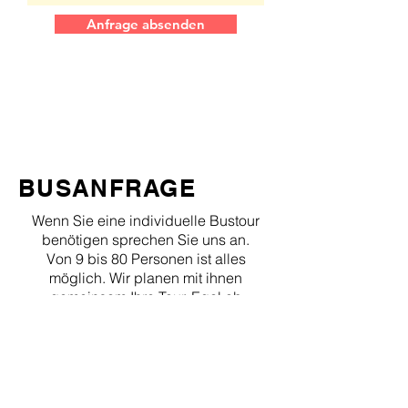
Anfrage absenden
BUSANFRAGE
Wenn Sie eine individuelle Bustour
benötigen sprechen Sie uns an.
Von 9 bis 80 Personen ist alles
möglich. Wir planen mit ihnen
gemeinsam Ihre Tour. Egal ob
Klassenfahrt, Privattransport under
Vereinsfahrt. Immer dann, wenn Sie
einen Bus benötigen, sind wir für Sie
da.